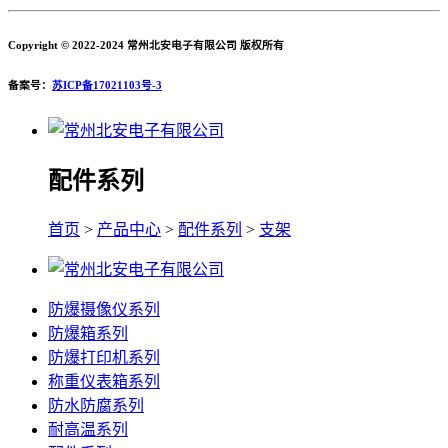
Copyright © 2022-2024 常州北安电子有限公司 版权所有
备案号：
苏ICP备17021103号-3
配件系列
首页
>
产品中心
>
配件系列
>
支架
防爆摄像仪系列
防爆箱系列
防爆打印机系列
称重仪表箱系列
防水防腐系列
耐高温系列