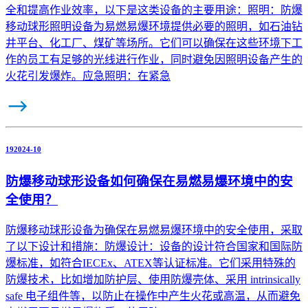
全和提高作业效率，以下是这类设备的主要用途：照明：防爆
移动球形照明设备为易燃易爆环境提供必要的照明，如石油钻
井平台、化工厂、煤矿等场所。它们可以确保在这些环境下工
作的员工有足够的光线进行作业，同时避免因照明设备产生的
火花引发爆炸。应急照明：在紧急
19
2024-10
防爆移动球形设备如何确保在易燃易爆环境中的安
全使用？
防爆移动球形设备为确保在易燃易爆环境中的安全使用，采取
了以下设计和措施：防爆设计：设备的设计符合国家和国际防
爆标准，如符合IECEx、ATEX等认证标准。它们采用特殊的
防爆技术，比如增加防护层、使用防爆壳体、采用 intrinsically
safe 电子组件等，以防止在操作中产生火花或高温，从而避免