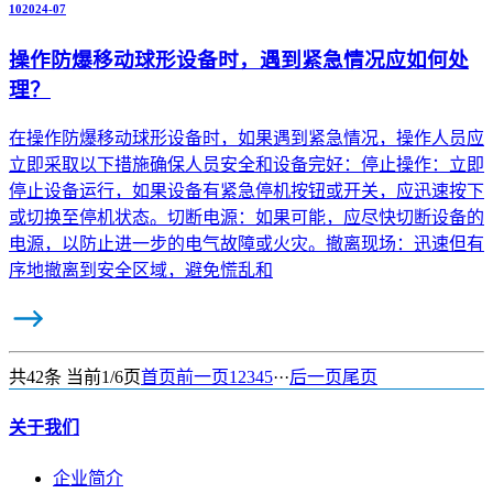
10
2024-07
操作防爆移动球形设备时，遇到紧急情况应如何处
理？
在操作防爆移动球形设备时，如果遇到紧急情况，操作人员应
立即采取以下措施确保人员安全和设备完好：停止操作：立即
停止设备运行，如果设备有紧急停机按钮或开关，应迅速按下
或切换至停机状态。切断电源：如果可能，应尽快切断设备的
电源，以防止进一步的电气故障或火灾。撤离现场：迅速但有
序地撤离到安全区域，避免慌乱和
共42条 当前1/6页
首页
前一页
1
2
3
4
5
···
后一页
尾页
关于我们
企业简介