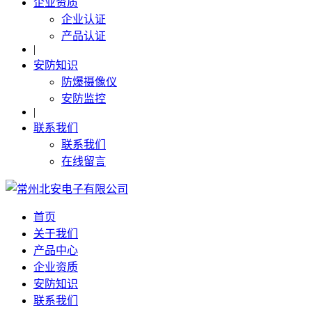
企业资质
企业认证
产品认证
|
安防知识
防爆摄像仪
安防监控
|
联系我们
联系我们
在线留言
首页
关于我们
产品中心
企业资质
安防知识
联系我们