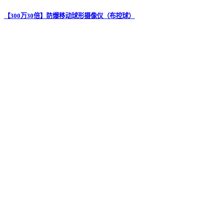
【300万30倍】防爆移动球形摄像仪（布控球）