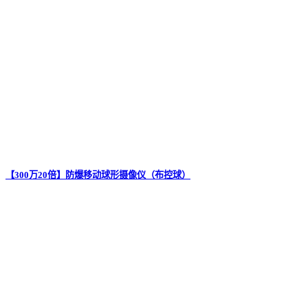
【300万20倍】防爆移动球形摄像仪（布控球）