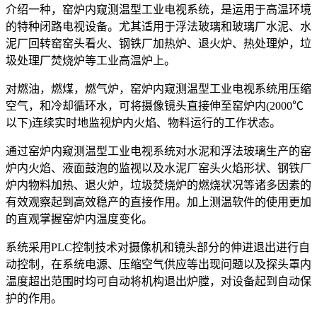
介绍一种，窑炉内窥测温型工业电视系统，是运用于高温环境
的特种闭路电视设备。尤其适用于浮法玻璃和玻璃厂水泥、水
泥厂回转窑窑头看火、钢铁厂加热炉、退火炉、热处理炉，垃
圾处理厂焚烧炉等工业高温炉上。
对燃油，燃煤，燃气炉，窑炉内窥测温型工业电视系统用压缩
空气，和冷却循环水，可将摄像镜头直接伸至窑炉内(2000℃
以下)连续实时地监视炉内火焰、物料运行的工作状态。
通过窑炉内窥测温型工业电视系统对水泥和浮法玻璃生产的窑
炉内火焰、液面鼓泡的监视以及水泥厂窑头火焰形状、钢铁厂
炉内物料加热、退火炉，垃圾焚烧炉的燃烧状况等诸多因素的
有效观察起到高效稳产的直接作用。加上测温软件的使用更加
的直观掌握窑炉内温度变化。
系统采用PLC控制技术对摄像机和镜头部分的伸进退出进行自
动控制，在系统电源、压缩空气供应等出现问题以及探头罩内
温度超出范围时均可自动将机构退出炉膛，对设备起到自动保
护的作用。