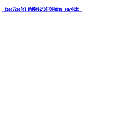
【300万30倍】防爆移动球形摄像仪（布控球）