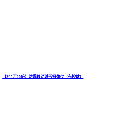
【300万20倍】防爆移动球形摄像仪（布控球）