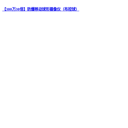
【300万30倍】防爆移动球形摄像仪（布控球）