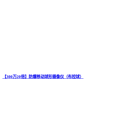
【300万20倍】防爆移动球形摄像仪（布控球）