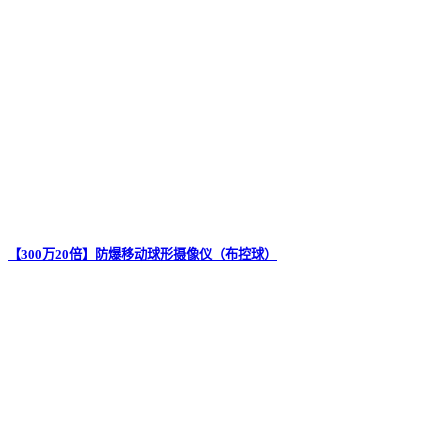
【300万20倍】防爆移动球形摄像仪（布控球）