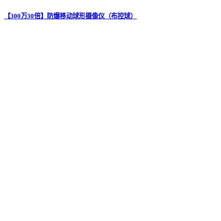
【300万30倍】防爆移动球形摄像仪（布控球）