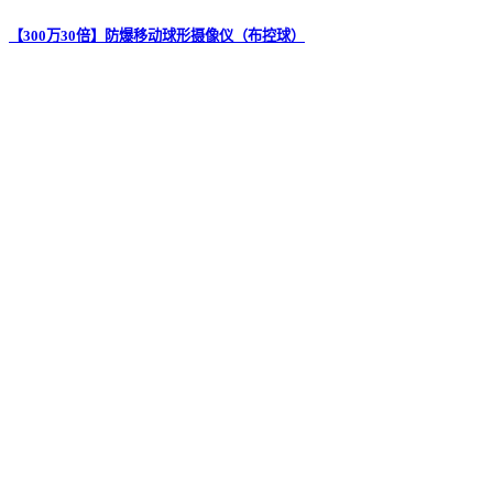
【300万30倍】防爆移动球形摄像仪（布控球）