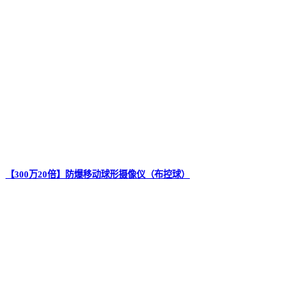
【300万20倍】防爆移动球形摄像仪（布控球）