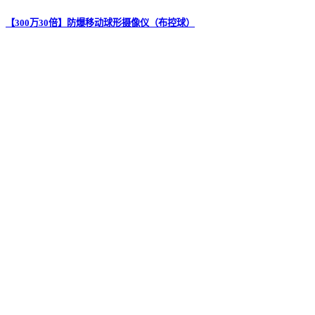
【300万30倍】防爆移动球形摄像仪（布控球）