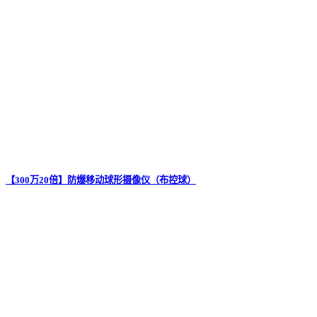
【300万20倍】防爆移动球形摄像仪（布控球）