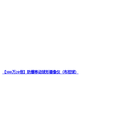
【300万20倍】防爆移动球形摄像仪（布控球）