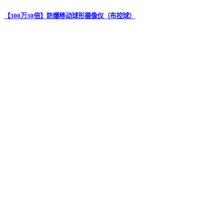
【300万30倍】防爆移动球形摄像仪（布控球）