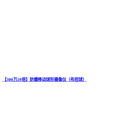
【300万20倍】防爆移动球形摄像仪（布控球）