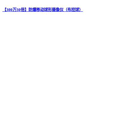
【300万30倍】防爆移动球形摄像仪（布控球）